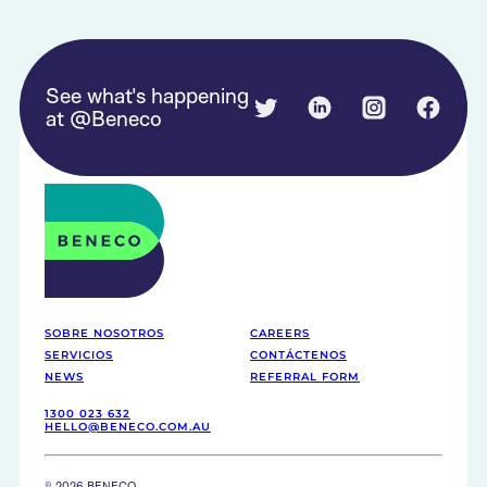
See what's happening
Twitter
Linked in
Instagram
Face
at @Beneco
Beneco
SOBRE NOSOTROS
CAREERS
SERVICIOS
CONTÁCTENOS
NEWS
REFERRAL FORM
1300 023 632
HELLO@BENECO.COM.AU
© 2026 BENECO