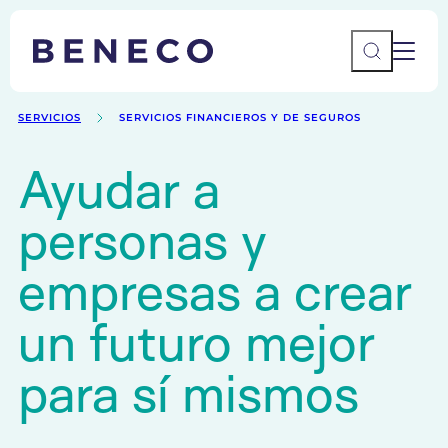
Main 
Beneco
SERVICIOS
SERVICIOS FINANCIEROS Y DE SEGUROS
Ayudar a
personas y
empresas a crear
Contáctenos
ES
un futuro mejor
para sí mismos